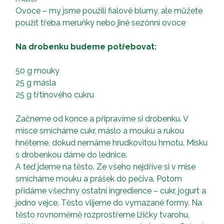
Ovoce – my jsme použili fialové blumy, ale můžete
použít třeba meruňky nebo jiné sezónní ovoce
Na drobenku budeme potřebovat:
50 g mouky
25 g másla
25 g třtinového cukru
Začneme od konce a připravíme si drobenku. V
misce smícháme cukr, máslo a mouku a rukou
hněteme, dokud nemáme hrudkovitou hmotu. Misku
s drobenkou dáme do lednice.
A teď jdeme na těsto. Ze všeho nejdříve si v míse
smícháme mouku a prášek do pečiva. Potom
přidáme všechny ostatní ingredience – cukr, jogurt a
jedno vejce. Těsto vlijeme do vymazané formy. Na
těsto rovnoměrně rozprostřeme lžičky tvarohu,