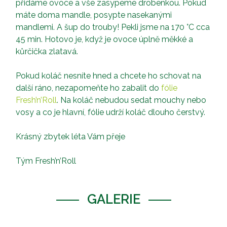
přidáme ovoce a vše zasypeme drobenkou. Pokud
máte doma mandle, posypte nasekanými
mandlemi. A šup do trouby! Pekli jsme na 170 °C cca
45 min. Hotovo je, když je ovoce úplně měkké a
kůrčička zlatavá.
Pokud koláč nesníte hned a chcete ho schovat na
další ráno, nezapomeňte ho zabalit do
fólie
Fresh’n’Roll
. Na koláč nebudou sedat mouchy nebo
vosy a co je hlavní, fólie udrží koláč dlouho čerstvý.
Krásný zbytek léta Vám přeje
Tým Fresh’n’Roll
GALERIE