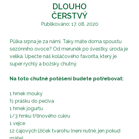
DLOUHO
ČERSTVÝ
Publikováno: 17. 08. 2020
Půlka srpna je za námi. Taky máte doma spoustu
sezónního ovoce? Od meruněk po švestky, úroda je
veliká. Upečte náš koláčového favorita, který je
super rychlý a božsky chutný.
Na toto chutné potěšení budete potřebovat:
1 hrnek mouky
½ prášku do pečiva
1 hrnek jogurtu
1/3 hrnku třtinového cukru
1 vejce
12 čajových lžiček tvarohu (není nutné, jen pokud
máte)