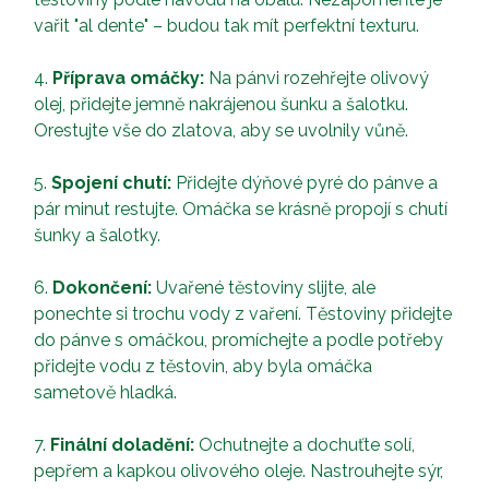
vařit "al dente" – budou tak mít perfektní texturu.
4.
Příprava omáčky:
Na pánvi rozehřejte olivový
olej, přidejte jemně nakrájenou šunku a šalotku.
Orestujte vše do zlatova, aby se uvolnily vůně.
5.
Spojení chutí:
Přidejte dýňové pyré do pánve a
pár minut restujte. Omáčka se krásně propojí s chutí
šunky a šalotky.
6.
Dokončení:
Uvařené těstoviny slijte, ale
ponechte si trochu vody z vaření. Těstoviny přidejte
do pánve s omáčkou, promíchejte a podle potřeby
přidejte vodu z těstovin, aby byla omáčka
sametově hladká.
7.
Finální doladění:
Ochutnejte a dochuťte solí,
pepřem a kapkou olivového oleje. Nastrouhejte sýr,