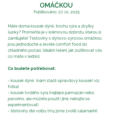
OMÁČKOU
Publikováno: 27. 01. 2025
Máte doma kousek dýně, trochu sýra a zbytky
šunky? Proměňte je v krémovou dobrotu, kterou si
zamilujete! Těstoviny s dýňovo-sýrovou omáčkou
jsou jednoduché a skvělé comfort food do
chladného počasí. Ideální řešení, jak zužitkovat vše,
co máte v lednici.
Co budete potřebovat:
- kousek dýně (nám stačil opravdový kousek! viz.
fotka)
- kousek tvrdého sýra (nejlépe parmazán nebo
pecorino,
ale
můžete použít i jiné, nebojte se
experimentovat)
- těstoviny dle volby (my jsme zvolili calamarini)