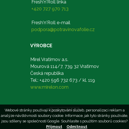
Fresh'n'Roll linka
+420 727 970 713
Fresh'n'Roll e-mail
podpora@potravinovafolie.cz
VÝROBCE
Mirel Vratimov a.s.
Mourová 114/7, 739 32 Vratimov
Česká republika
Tel.: +420 596 732 673 / kl. 119
www.mirelon.com
© 2019 MARF
Webové stránky používají k poskytování služeb, personalizaci reklam a
analýze návštěvnosti soubory cookie. Informace, jak tyto stránky používáte,
jsou sdíleny se společností Google. Souhlasíte s použitím souborů cookies?
Příjmout
Odmítnout