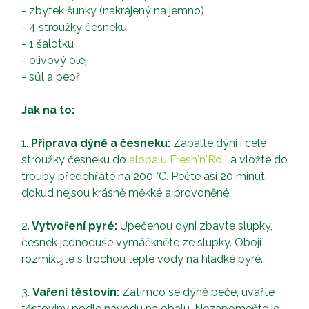
- zbytek šunky (nakrájený na jemno)
- 4 stroužky česneku
- 1 šalotku
- olivový olej
- sůl a pepř
Jak na to:
1.
Příprava dýně a česneku:
Zabalte dýni i celé
stroužky česneku do
alobalu Fresh'n'Roll
a vložte do
trouby předehřáté na 200 °C. Pečte asi 20 minut,
dokud nejsou krásně měkké a provoněné.
2.
Vytvoření pyré:
Upečenou dýni zbavte slupky,
česnek jednoduše vymáčkněte ze slupky. Obojí
rozmixujte s trochou teplé vody na hladké pyré.
3.
Vaření těstovin:
Zatímco se dýně peče, uvařte
těstoviny podle návodu na obalu. Nezapomeňte je