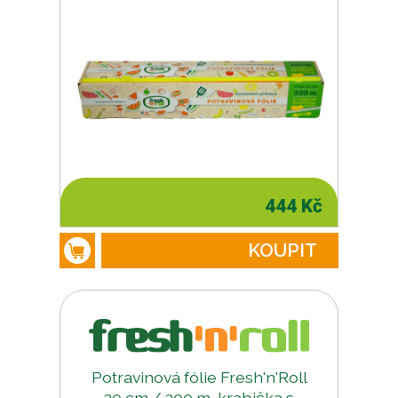
444 Kč
KOUPIT
Potravinová fólie Fresh'n'Roll
30 cm / 300 m, krabička s