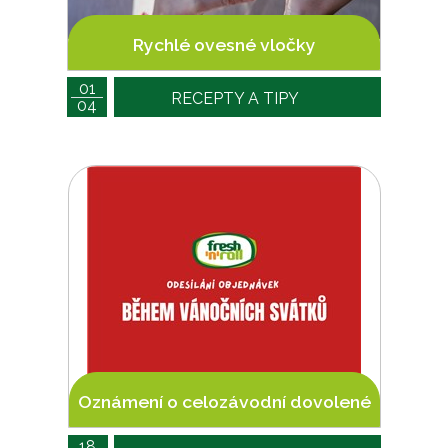
Rychlé ovesné vločky
01
RECEPTY A TIPY
04
Oznámení o celozávodní dovolené
18