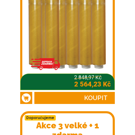
2 848,97 Kč
2 564,23 Kč
KOUPIT
Doporučujeme
Akce 3 velké + 1