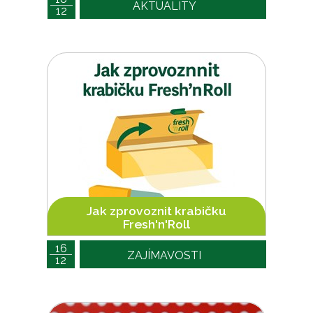
AKTUALITY
12
Jak zprovoznit krabičku
Fresh'n'Roll
16
ZAJÍMAVOSTI
12