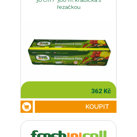
řezačkou
362 Kč
KOUPIT