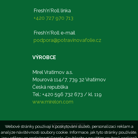
Fresh'n'Roll linka
+420 727 970 713
Fresh'n'Roll e-mail
podpora@potravinovafolie.cz
VÝROBCE
Mirel Vratimov a.s.
Mourová 114/7, 739 32 Vratimov
Česká republika
Tel.: +420 596 732 673 / kl. 119
www.mirelon.com
© 2019 MARF
Webové stránky používají k poskytování služeb, personalizaci reklam a
analýze návštěvnosti soubory cookie. Informace, jak tyto stránky používáte,